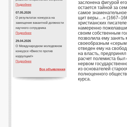
заслонена фигурой ег
Подробнее
остается тайной за сем
самое знаменательное 
07.05.2026
щит веры…» (1667–1669
О результатах конкурса на
христианских писател
замещение вакантной должности
намеренно пожелавший
научного сотрудника
своим собственным го
Подробнее
позволила ему занять 
29.04.2026
своеобразным «серым к
О Международном молодежном
отведен ему на свобод
конкурсе «Вместе против
на власть, предпринял
коррупции!»
расчет полемиста был 
Подробнее
нервом государственно
из основателей староо
Все объявления
полноценного обществ
курса.