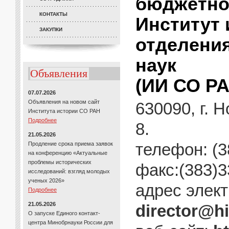
бюджетно
КОНТАКТЫ
Институт 
ЗАКУПКИ
отделени
наук
Объявления
(ИИ СО РА
07.07.2026
Объявления на новом сайт
630090, г. 
Института истории СО РАН
Подробнее
8.
21.05.2026
телефон: (3
Продление срока приема заявок
на конференцию «Актуальные
проблемы исторических
факс:(383)3
исследований: взгляд молодых
ученых 2026»
адрес элект
Подробнее
21.05.2026
director
@hi
О запуске Единого контакт-
центра Минобрнауки России для