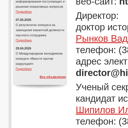
веб-сайт:
h
информирования поступающих и
решения оперативных вопросов
Подробнее
Директор:
07.05.2026
доктор ист
О результатах конкурса на
замещение вакантной должности
Рынков Вад
научного сотрудника
Подробнее
телефон: (3
29.04.2026
О Международном молодежном
адрес элект
конкурсе «Вместе против
коррупции!»
Подробнее
director@hi
Все объявления
Ученый сек
кандидат ис
Шипилов Ил
телефон: (3