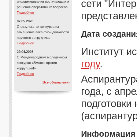
сети "Интер
информирования поступающих и
решения оперативных вопросов
представле
Подробнее
07.05.2026
О результатах конкурса на
Дата создани
замещение вакантной должности
научного сотрудника
Подробнее
Институт и
29.04.2026
О Международном молодежном
году
.
конкурсе «Вместе против
коррупции!»
Подробнее
Аспирантура
Все объявления
года, с апр
подготовки
(аспирантур
Информация 