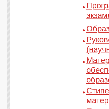
Прогр
экзам
Образ
Руков
(науч
Матер
обесп
образ
Стипе
матер