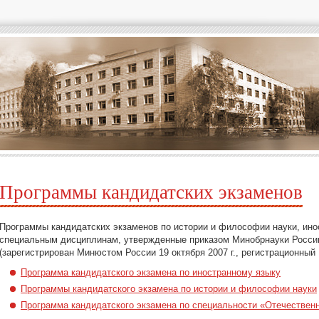
Программы кандидатских экзаменов
Программы кандидатских экзаменов по истории и философии науки, ино
специальным дисциплинам, утвержденные приказом Минобрнауки России 
(зарегистрирован Минюстом России 19 октября 2007 г., регистрационный
Программа кандидатского экзамена по иностранному языку
Программы кандидатского экзамена по истории и философии науки
Программа кандидатского экзамена по специальности «Отечественна