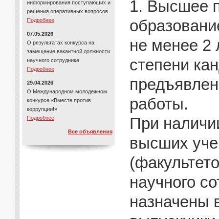
1. Высшее 
информирования поступающих и
решения оперативных вопросов
образовани
Подробнее
07.05.2026
не менее 2 
О результатах конкурса на
замещение вакантной должности
степени кан
научного сотрудника
Подробнее
предъявлен
29.04.2026
О Международном молодежном
работы.
конкурсе «Вместе против
коррупции!»
При наличи
Подробнее
Все объявления
высших уче
(факультет
научного со
назначены 