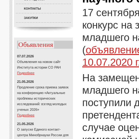
КОНТАКТЫ
17 сентября
ЗАКУПКИ
конкурс на
младшего н
Объявления
(
объявление
07.07.2026
10.07.2020 г
Объявления на новом сайт
Института истории СО РАН
Подробнее
На замещен
21.05.2026
младшего н
Продление срока приема заявок
на конференцию «Актуальные
проблемы исторических
поступили 
исследований: взгляд молодых
ученых 2026»
претендент
Подробнее
случае оце
21.05.2026
О запуске Единого контакт-
центра Минобрнауки России для