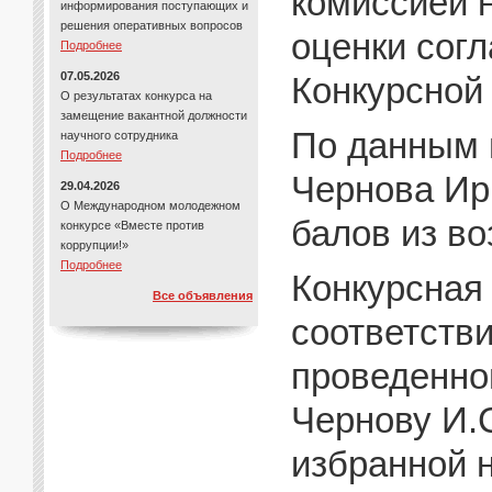
комиссией 
информирования поступающих и
решения оперативных вопросов
оценки сог
Подробнее
07.05.2026
Конкурсной
О результатах конкурса на
замещение вакантной должности
По данным 
научного сотрудника
Подробнее
Чернова Ир
29.04.2026
О Международном молодежном
балов из в
конкурсе «Вместе против
коррупции!»
Подробнее
Конкурсная
Все объявления
соответстви
проведенног
Чернову И.
избранной 