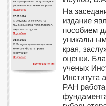
информирования поступающих и
решения оперативных вопросов
На заседан
Подробнее
07.05.2026
издание яв
О результатах конкурса на
замещение вакантной должности
пособием д
научного сотрудника
Подробнее
уникальным
29.04.2026
О Международном молодежном
края, засл
конкурсе «Вместе против
коррупции!»
оценки. Бла
Подробнее
Все объявления
ученых Инс
Института 
РАН работа
фундамента
губернатор