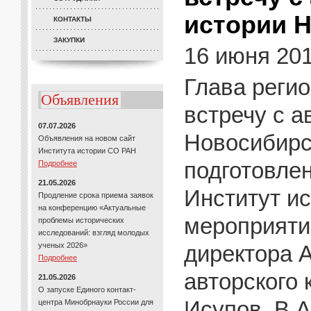
истории 
КОНТАКТЫ
ЗАКУПКИ
16 июня 20
Глава регио
Объявления
встречу с а
07.07.2026
Новосибирс
Объявления на новом сайт
Института истории СО РАН
подготовлен
Подробнее
21.05.2026
Институт и
Продление срока приема заявок
на конференцию «Актуальные
мероприяти
проблемы исторических
исследований: взгляд молодых
ученых 2026»
директора А
Подробнее
авторского 
21.05.2026
О запуске Единого контакт-
Исупов, В.А
центра Минобрнауки России для