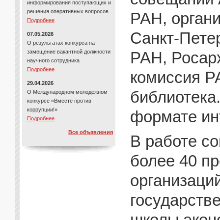
информирования поступающих и
решения оперативных вопросов
РАН, орган
Подробнее
Санкт-Петер
07.05.2026
О результатах конкурса на
замещение вакантной должности
РАН, Росар
научного сотрудника
Подробнее
комиссия Р
29.04.2026
библиотека
О Международном молодежном
конкурсе «Вместе против
коррупции!»
формате ин
Подробнее
Все объявления
В работе с
более 40 п
организаций
государств
школы экон