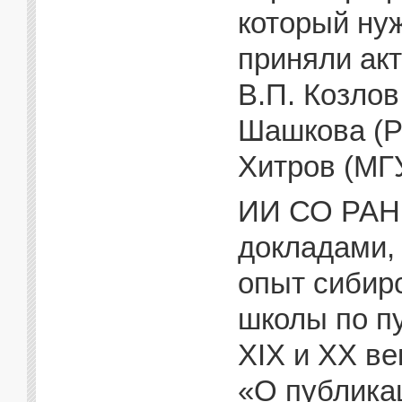
который ну
приняли акт
В.П. Козлов 
Шашкова (РГ
Хитров (МГУ
ИИ СО РАН 
докладами,
опыт сибир
школы по пу
XIX и ХХ ве
«О публика