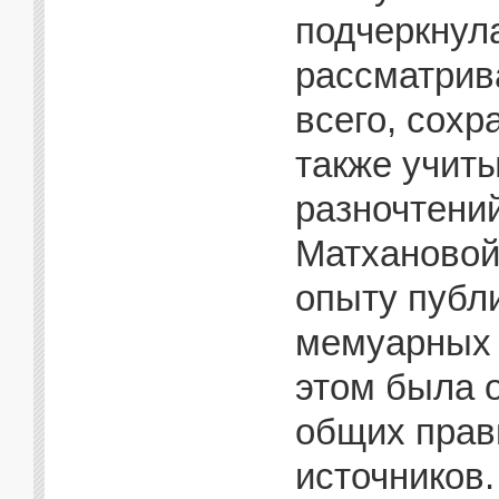
подчеркнула
рассматрив
всего, сохр
также учит
разночтени
Матхановой
опыту публ
мемуарных 
этом была 
общих прав
источников