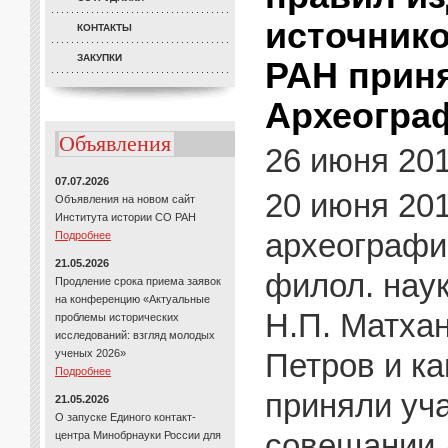
источнико
КОНТАКТЫ
ЗАКУПКИ
РАН приня
Археогра
Объявления
26 июня 20
07.07.2026
20 июня 201
Объявления на новом сайт
Института истории СО РАН
археографи
Подробнее
21.05.2026
филол. наук
Продление срока приема заявок
на конференцию «Актуальные
Н.П. Матхано
проблемы исторических
исследований: взгляд молодых
ученых 2026»
Петров и ка
Подробнее
приняли уч
21.05.2026
О запуске Единого контакт-
совещании 
центра Минобрнауки России для