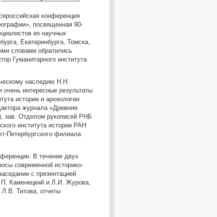
Всероссийская конференция
еографии», посвященная 90-
ециалистов из научных
бурга, Екатеринбурга, Томска,
ными словами обратились
ктор Гуманитарного института
рческому наследию Н.Н.
 и очень интересные результаты
тута истории и археологии
едактора журнала «Древняя
), зав. Отделом рукописей РНБ
гского института истории РАН
нкт-Петербургского филиала
ференции. В течение двух
росы современной историко-
заседании с презентацией
П. Каменецкий и Л.И. Журова,
 Л.В. Титова, отчеты