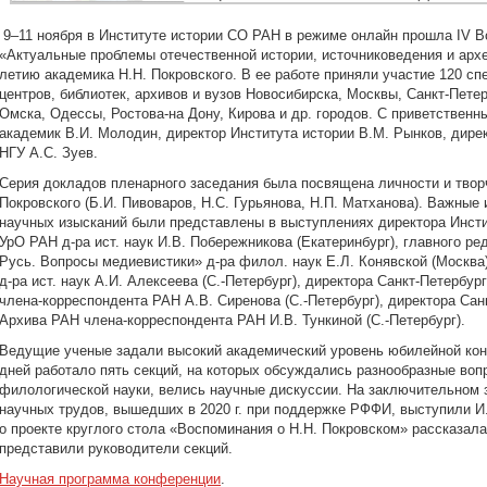
9–11 ноября в Институте истории СО РАН в режиме онлайн прошла IV 
«Актуальные проблемы отечественной истории, источниковедения и арх
летию академика Н.Н. Покровского. В ее работе приняли участие 120 сп
центров, библиотек, архивов и вузов Новосибирска, Москвы, Санкт-Петер
Омска, Одессы, Ростова-на Дону, Кирова и др. городов. С приветствен
академик В.И. Молодин, директор Института истории В.М. Рынков, дире
НГУ А.С. Зуев.
Серия докладов пленарного заседания была посвящена личности и тво
Покровского (Б.И. Пивоваров, Н.С. Гурьянова, Н.П. Матханова). Важные
научных изысканий были представлены в выступлениях директора Инсти
УрО РАН д-ра ист. наук И.В. Побережникова (Екатеринбург), главного р
Русь. Вопросы медиевистики» д-ра филол. наук Е.Л. Конявской (Москва
д-ра ист. наук А.И. Алексеева (С.-Петербург), директора Санкт-Петербур
члена-корреспондента РАН А.В. Сиренова (С.-Петербург), директора Са
Архива РАН члена-корреспондента РАН И.В. Тункиной (С.-Петербург).
Ведущие ученые задали высокий академический уровень юбилейной кон
дней работало пять секций, на которых обсуждались разнообразные воп
филологической науки, велись научные дискуссии. На заключительном 
научных трудов, вышедших в 2020 г. при поддержке РФФИ, выступили И.
о проекте круглого стола «Воспоминания о Н.Н. Покровском» рассказала
представили руководители секций.
Научная программа конференции
.