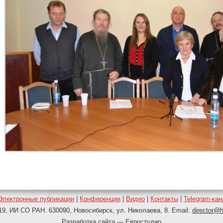
Электронные публикации
|
Конференции
|
Видео
|
Контакты
|
Telegram-ка
19, ИИ СО РАН. 630090, Новосибирск, ул. Николаева, 8. Email:
director@h
Pазработка сайта
— Евростудио