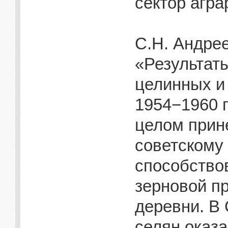
сектор агра
С.Н. Андре
«Результат
целинных и
1954−1960 г
целом прин
советскому 
способство
зерновой п
деревни. В
селян оказ