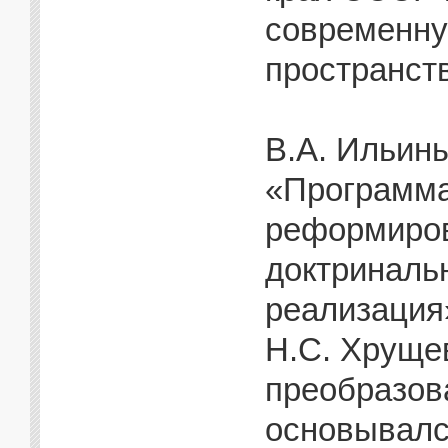
современну
пространст
В.А. Ильин
«Программа
реформиров
доктриналь
реализация
Н.С. Хруще
преобразов
основывалс