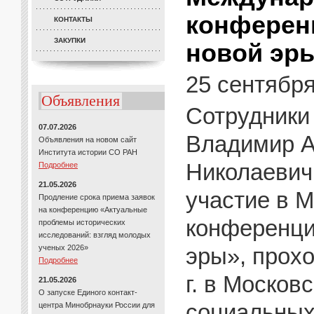
конференц
КОНТАКТЫ
ЗАКУПКИ
новой эр
25 сентябр
Объявления
Сотрудники
07.07.2026
Владимир А
Объявления на новом сайт
Института истории СО РАН
Николаевич
Подробнее
21.05.2026
участие в 
Продление срока приема заявок
на конференцию «Актуальные
конференци
проблемы исторических
исследований: взгляд молодых
ученых 2026»
эры», прох
Подробнее
г. в Москов
21.05.2026
О запуске Единого контакт-
социальных 
центра Минобрнауки России для