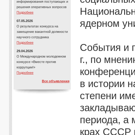
информирования поступающих и
решения оперативных вопросов
Национальн
Подробнее
ядерном ун
07.05.2026
О результатах конкурса на
замещение вакантной должности
научного сотрудника
Подробнее
События и 
29.04.2026
г., по мнен
О Международном молодежном
конкурсе «Вместе против
коррупции!»
конференци
Подробнее
в истории н
Все объявления
степени име
закладываю
периода, а
крах СССР 