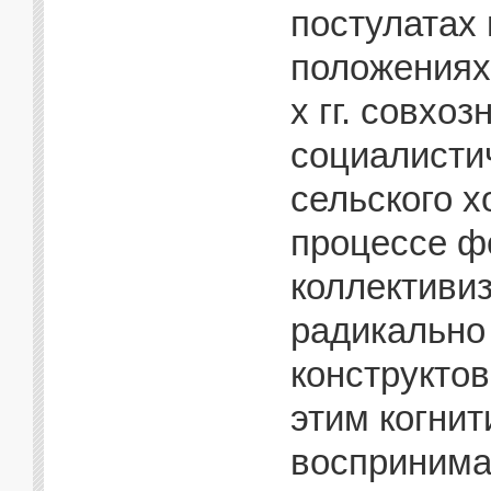
постулатах
положениях
х гг. совхо
социалисти
сельского 
процессе ф
коллективи
радикально 
конструкто
этим когни
воспринима