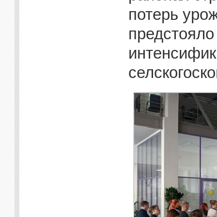
потерь уро
предстояло
интенсифик
селскогоско