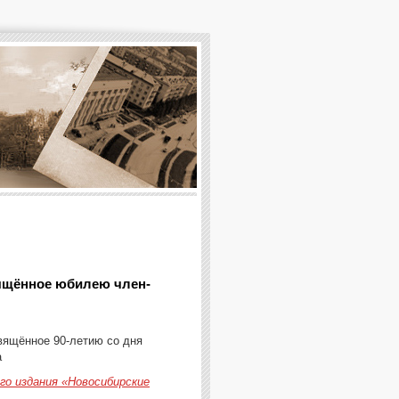
вящённое юбилею член-
вящённое 90-летию со дня
а
о издания «Новосибирские