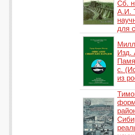
Сб. н
А.И.
научн
для 
Милл
Изд. 
Памя
с. (
из ро
Тимо
форм
райо
Сибир
реал