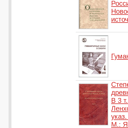
Росс
Ново
исто
Гума
Степ
древ
В 3 т
Ленхо
указ.
М.: Я