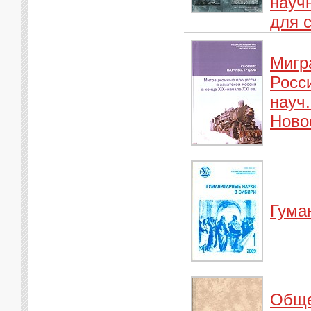
научн
для 
Мигр
Росси
науч.
Ново
Гума
Обще