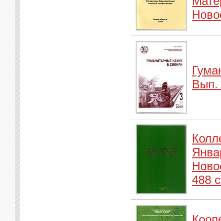
Мате
Новос
Гума
Вып. 
Колл
Январ
Ново
488 с
Кооп