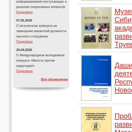
информирования поступающих и
решения оперативных вопросов
Музе
Подробнее
Сиби
07.05.2026
О результатах конкурса на
акад
замещение вакантной должности
разви
научного сотрудника
Подробнее
Труев
29.04.2026
О Международном молодежном
конкурсе «Вместе против
Даши
коррупции!»
Подробнее
деят
Все объявления
Респу
Ново
Проб
разви