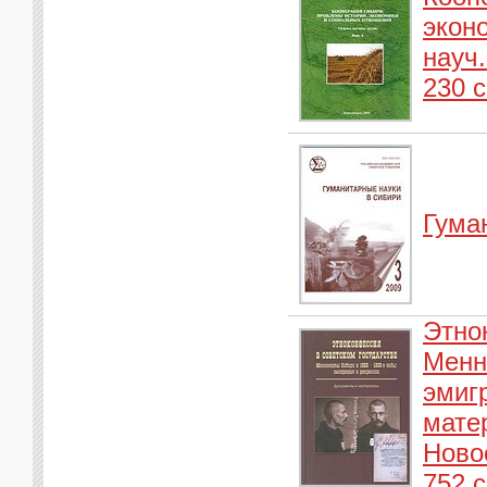
экон
науч.
230 с
Гума
Этно
Менн
эмиг
матер
Ново
752 с