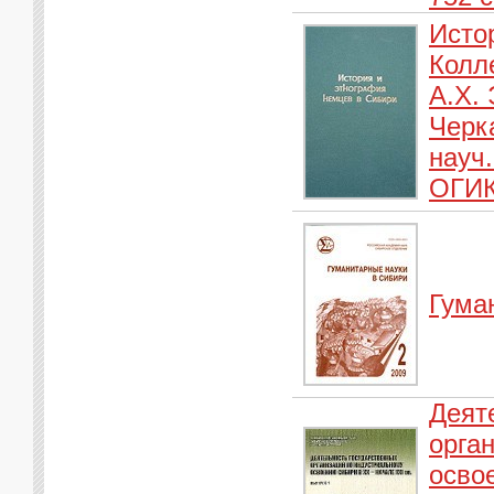
Исто
Колл
А.Х. 
Черка
науч.
ОГИК
Гума
Деят
орга
осво