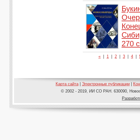
Буки
Очер
Коне
Сиби
270 с
«
|
1
|
2
|
3
|
4
|
Карта сайта
|
Электронные публикации
|
Ко
© 2002 - 2019, ИИ СО РАН. 630090, Новос
Pазработ