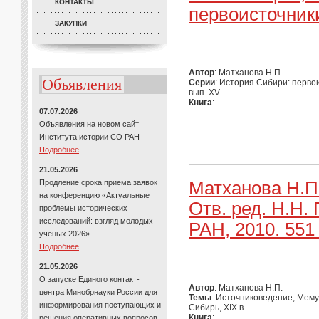
КОНТАКТЫ
первоисточники
ЗАКУПКИ
Автор
: Матханова Н.П.
Объявления
Серии
: История Сибири: перво
вып. XV
Книга
:
07.07.2026
Объявления на новом сайт
Института истории СО РАН
Подробнее
21.05.2026
Продление срока приема заявок
Матханова Н.П
на конференцию «Актуальные
Отв. ред. Н.Н.
проблемы исторических
исследований: взгляд молодых
РАН, 2010. 551 
ученых 2026»
Подробнее
21.05.2026
О запуске Единого контакт-
Автор
: Матханова Н.П.
центра Минобрнауки России для
Темы
: Источниковедение, Мему
информирования поступающих и
Сибирь, XIX в.
Книга
:
решения оперативных вопросов