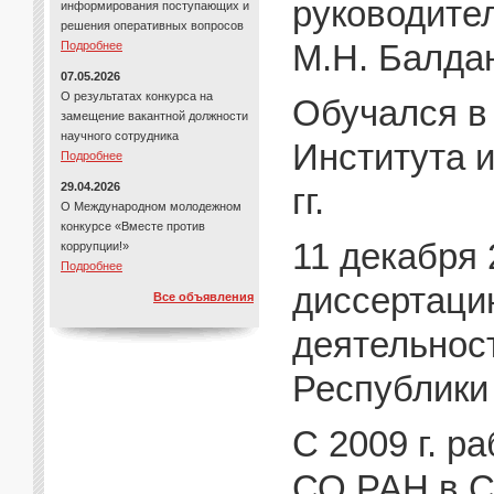
руководител
информирования поступающих и
решения оперативных вопросов
М.Н. Балда
Подробнее
07.05.2026
О результатах конкурса на
Обучался в
замещение вакантной должности
научного сотрудника
Института 
Подробнее
29.04.2026
гг.
О Международном молодежном
конкурсе «Вместе против
11 декабря 
коррупции!»
Подробнее
диссертаци
Все объявления
деятельнос
Республики 
С 2009 г. р
СО РАН в С