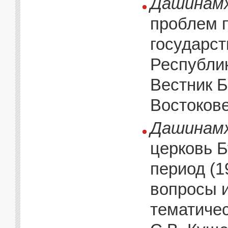
Дашинамж
проблем 
государст
Республик
Вестник Б
Востокове
Дашинамж
церковь 
период (1
вопросы и
тематическ