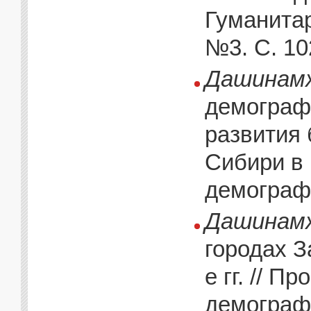
Гуманитар
№3. С. 10
Дашинамж
демограф
развития
Сибири в 
демографи
Дашинамж
городах З
е гг. // 
демографи