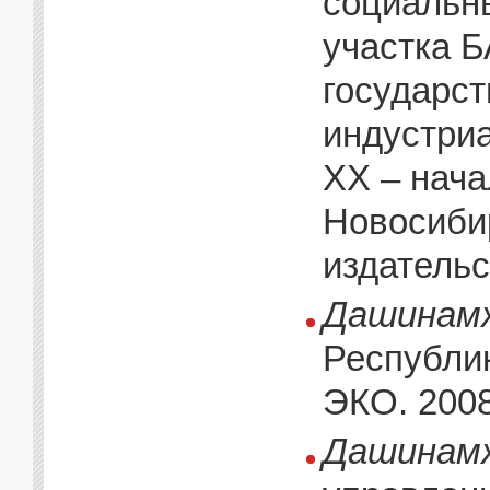
социальн
участка Б
государст
индустри
XX – нача
Новосиби
издательс
Дашинамж
Республик
ЭКО. 2008
Дашинамж