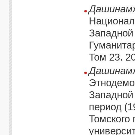
Дашинамж
Национал
Западной 
Гуманитар
Том 23. 2
Дашинамж
Этнодемо
Западной 
период (19
Томского 
университ