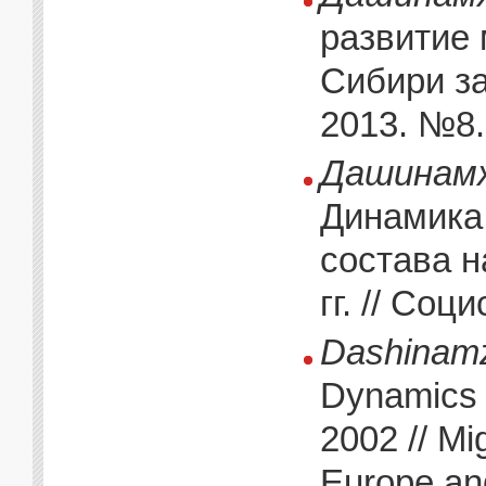
развитие
Сибири за 
2013. №8.
Дашинамж
Динамика
состава н
гг. // Соц
Dashinamz
Dynamics o
2002 // Mig
Europe an