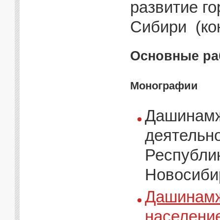
развитие г
Сибири (кон
Основные ра
Монографии
Дашинамж
деятельно
Республик
Новосибир
Дашинамж
населени