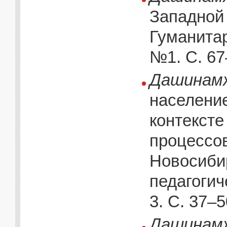
Западной 
Гуманитар
№1. С. 67
Дашинамж
населени
контексте
процессов 
Новосибир
педагогич
3. С. 37–5
Дашинамж