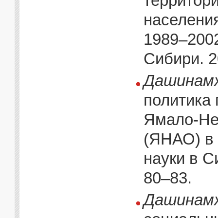
территор
населени
1989–2002
Сибири. 2
Дашинамж
политика 
Ямало-Нен
(ЯНАО) в 
науки в С
80–83.
Дашинамж