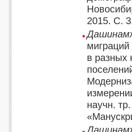
Новосибир
2015. С. 
Дашинамж
миграций
в разных 
поселений 
Модерниз
измерении
научн. тр
«Манускри
Дашинамж