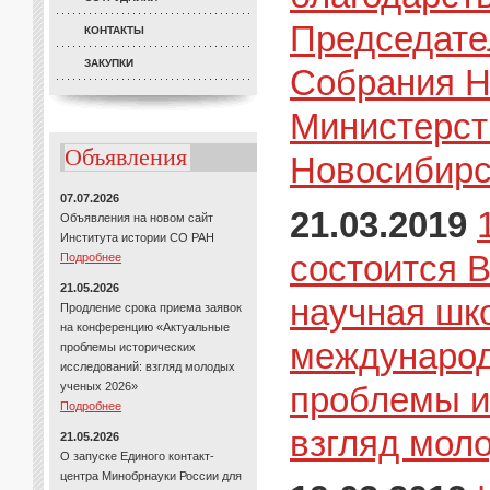
Председате
КОНТАКТЫ
ЗАКУПКИ
Собрания Н
Министерст
Объявления
Новосибирс
07.07.2026
21.03.2019
Объявления на новом сайт
Института истории СО РАН
состоится 
Подробнее
21.05.2026
научная шк
Продление срока приема заявок
на конференцию «Актуальные
международ
проблемы исторических
исследований: взгляд молодых
ученых 2026»
проблемы и
Подробнее
взгляд мол
21.05.2026
О запуске Единого контакт-
центра Минобрнауки России для