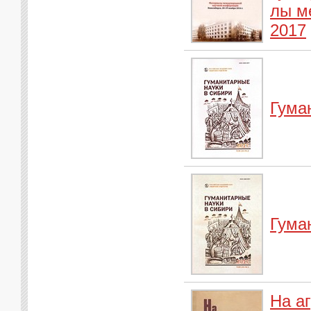
лы м
2017
Гума
Гума
На а