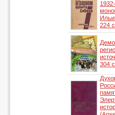
1932–
моног
Ильи
224 с
Демо
регио
исто
304 с
Духо
Росс
памят
Элерт
истор
(Арх