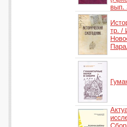
вып. 
Истор
тр. /
Ново
Парал
Гума
Акту
иссл
Сбор