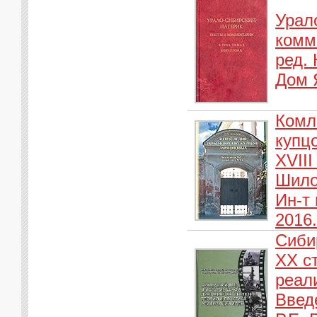
Урал
комме
ред. 
Дом Я
Комл
купц
XVIII
Шилов
Ин-т
2016.
Сиби
XX ст
реал
Введе