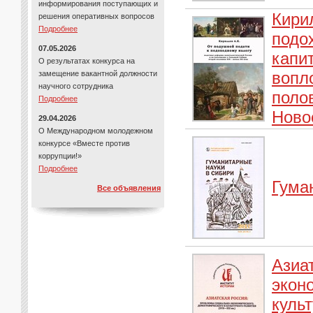
информирования поступающих и
Кири
решения оперативных вопросов
Подробнее
подо
07.05.2026
капи
О результатах конкурса на
вопл
замещение вакантной должности
научного сотрудника
поло
Подробнее
Ново
29.04.2026
О Международном молодежном
конкурсе «Вместе против
коррупции!»
Подробнее
Гума
Все объявления
Азиа
экон
культ