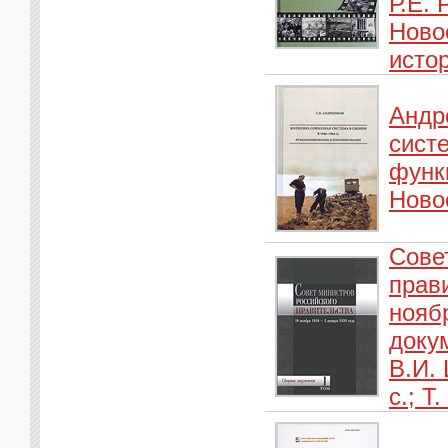
Р.Е.
Ново
истор
Андр
систе
функ
Ново
Сове
прав
ноябр
докум
В.И. 
с.; Т.