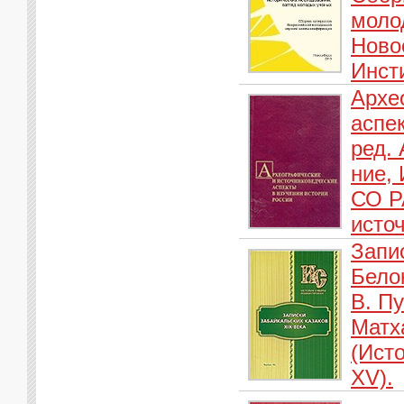
моло
Ново
Инсти
Архе
аспек
ред. 
ние, 
СО Р
исто
Запи
Бело
В. Пу
Матха
(Ист
XV).